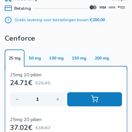
Betaling
Gratis levering voor bestellingen boven
€200.00
Cenforce
25 mg
50 mg
100 mg
150 mg
200 mg
25mg 10 pillen
24.71
€
€25.95
25mg 20 pillen
37.02
€
€38.87