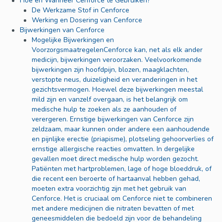
Hoe en Wanneer Cenforce te Gebruiken?
De Werkzame Stof in Cenforce
Werking en Dosering van Cenforce
Bijwerkingen van Cenforce
Mogelijke Bijwerkingen en
VoorzorgsmaatregelenCenforce kan, net als elk ander
medicijn, bijwerkingen veroorzaken. Veelvoorkomende
bijwerkingen zijn hoofdpijn, blozen, maagklachten,
verstopte neus, duizeligheid en veranderingen in het
gezichtsvermogen. Hoewel deze bijwerkingen meestal
mild zijn en vanzelf overgaan, is het belangrijk om
medische hulp te zoeken als ze aanhouden of
verergeren. Ernstige bijwerkingen van Cenforce zijn
zeldzaam, maar kunnen onder andere een aanhoudende
en pijnlijke erectie (priapisme), plotseling gehoorverlies of
ernstige allergische reacties omvatten. In dergelijke
gevallen moet direct medische hulp worden gezocht.
Patiënten met hartproblemen, lage of hoge bloeddruk, of
die recent een beroerte of hartaanval hebben gehad,
moeten extra voorzichtig zijn met het gebruik van
Cenforce. Het is cruciaal om Cenforce niet te combineren
met andere medicijnen die nitraten bevatten of met
geneesmiddelen die bedoeld zijn voor de behandeling